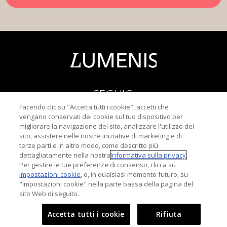
SEGUICI
Facendo clic su "Accetta tutti i cookie", accetti che
vengano conservati dei cookie sul tuo dispositivo per
migliorare la navigazione del sito, analizzare l'utilizzo del
sito, assistere nelle nostre iniziative di marketing e di
terze parti e in altro modo, come descritto più
dettagliatamente nella nostra
Informativa sulla privacy
.
Informativa sulla Privacy
Per gestire le tue preferenze di consenso, clicca su
Termini di u
Impostazioni cookie
, o, in qualsiasi momento futuro, su
"Impostazioni cookie" nella parte bassa della pagina del
Importanti Informazioni Sulla Sicurezza
sito Web di seguito.
Copyright © 2015-
2026
Lumenis Be (Italy) S.r.l. Tutti i diritti
Accetta tutti i cookie
Rifiuta
riservati