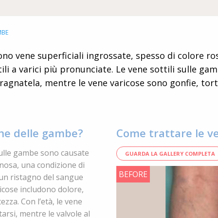
MBE
ono vene superficiali ingrossate, spesso di colore ros
tili a varici più pronunciate. Le vene sottili sulle g
a ragnatela, mentre le vene varicose sono gonfie, tort
ene delle gambe?
Come trattare le v
 sulle gambe sono causate
GUARDA LA GALLERY COMPLETA
enosa, una condizione di
BEFORE
 un ristagno del sangue
ricose includono dolore,
ezza. Con l’età, le vene
tarsi, mentre le valvole al