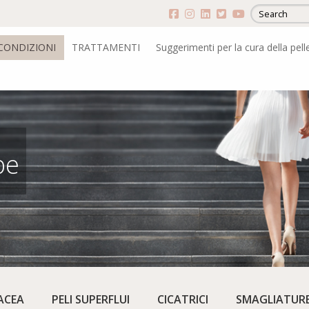
CONDIZIONI
TRATTAMENTI
Suggerimenti per la cura della pell
be
Next
ACEA
PELI SUPERFLUI
CICATRICI
SMAGLIATUR