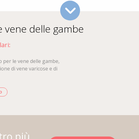
e vene delle gambe
ari:
 per le vene delle gambe,
ione di vene varicose e di
O
tro più