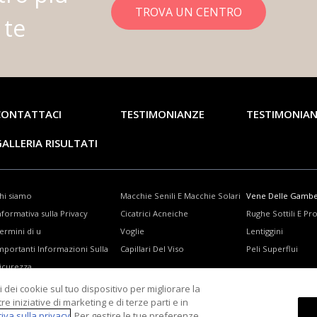
TROVA UN CENTRO
 te
CONTATTACI
TESTIMONIANZE
TESTIMONIA
ALLERIA RISULTATI
hi siamo
Macchie Senili E Macchie Solari
Vene Delle Gamb
nformativa sulla Privacy
Cicatrici Acneiche
Rughe Sottili E P
ermini di u
Voglie
Lentiggini
mportanti Informazioni Sulla
Capillari Del Viso
Peli Superflui
icurezza
mpostazioni dei cookie
 dei cookie sul tuo dispositivo per migliorare la
re iniziative di marketing e di terze parti e in
iva sulla privacy
. Per gestire le tue preferenze