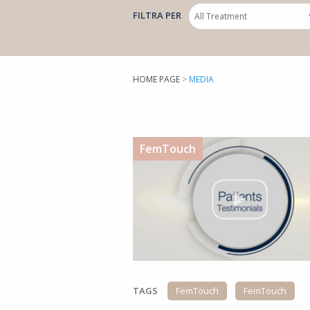
FILTRA PER
HOME PAGE
>
MEDIA
FemTouch
TAGS
FemTouch
FemTouch