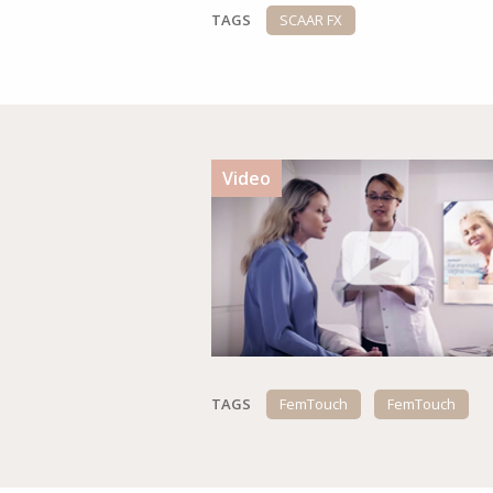
TAGS
SCAAR FX
Video
TAGS
FemTouch
FemTouch