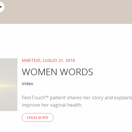
MARTEDÌ, LUGLIO 21, 2016
WOMEN WORDS
Video
FemTouch™ patient shares her story and explains
improve her vaginal health.
LEGGI DI PIÙ