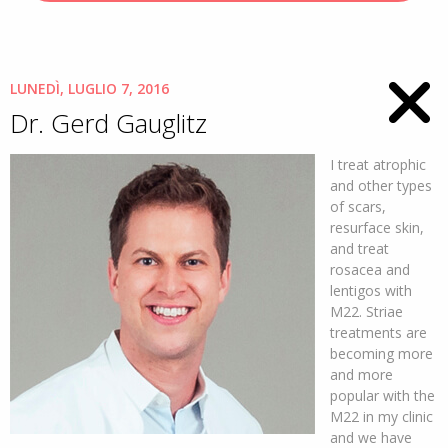
LUNEDÌ, LUGLIO 7, 2016
Dr. Gerd Gauglitz
I treat atrophic
and other types
of scars,
resurface skin,
and treat
rosacea and
lentigos with
M22. Striae
treatments are
becoming more
and more
popular with the
M22 in my clinic
and we have