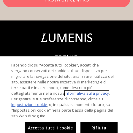
SEGUICI
Facendo clic su "Accetta tutti i cookie", accetti che
vengano conservati dei cookie sul tuo dispositivo per
migliorare la navigazione del sito, analizzare l'utilizzo del
sito, assistere nelle nostre iniziative di marketing e di
terze parti e in altro modo, come descritto più
dettagliatamente nella nostra
Informativa sulla privacy
.
Informativa sulla Privacy
Per gestire le tue preferenze di consenso, clicca su
Termini di u
Impostazioni cookie
, o, in qualsiasi momento futuro, su
"Impostazioni cookie" nella parte bassa della pagina del
Importanti Informazioni Sulla Sicurezza
sito Web di seguito.
Copyright © 2015-
2026
Lumenis Be (Italy) S.r.l. Tutti i diritti
Accetta tutti i cookie
Rifiuta
riservati