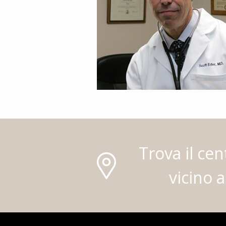
Trova il cen
vicino a