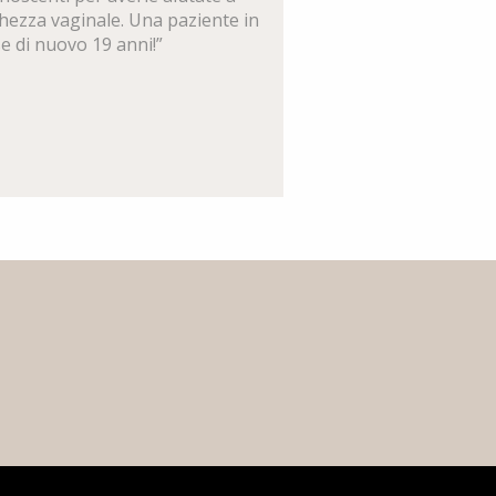
cchezza vaginale. Una paziente in
se di nuovo 19 anni!”