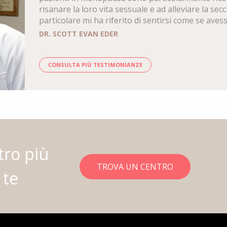
risanare la loro vita sessuale e ad alleviare la se
particolare mi ha riferito di sentirsi come se aves
DR. SCOTT EVAN EDER
CONSULTA PIÙ TESTIMONIANZE
tro più
TROVA UN CENTRO
 te