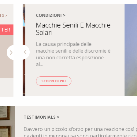
GALLERIA RISULTATI >
CONDIZIONI >
GALLERIA R
TO >
GUARDA TUTTO >
Macchie Senili E Macchie
FTER
BEFORE
AFTER
BEFORE
Solari
La causa principale delle
macchie senili e delle discromie è
Next
una non corretta esposizione
al…
SCOPRI DI PIU
Courtesy of Dr. Matteo Tretti Clementoni
Courtesy of Dr. Mari
1
2
3
4
TESTIMONIALS >
Davvero un piccolo sforzo per una reazione così po
pazienti in menopausa sono particolarmente ricon